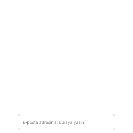
Şalgam hakkında sık sorulan 40+ soru
ADRES
info@dayidan.com.tr
+90 554 640 49 59
Çan/ÇANAKKALE
İLETİŞİM
E-posta adresinizi girin