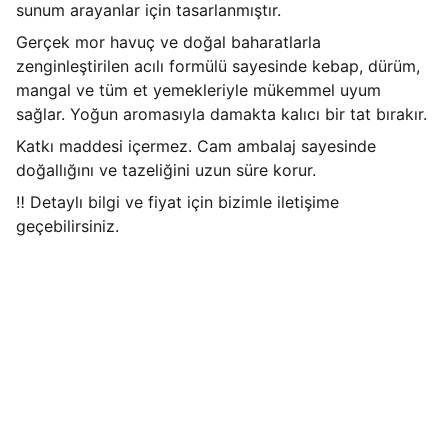
sunum arayanlar için tasarlanmıştır.
Gerçek mor havuç ve doğal baharatlarla
zenginleştirilen acılı formülü sayesinde kebap, dürüm,
mangal ve tüm et yemekleriyle mükemmel uyum
sağlar. Yoğun aromasıyla damakta kalıcı bir tat bırakır.
Katkı maddesi içermez. Cam ambalaj sayesinde
doğallığını ve tazeliğini uzun süre korur.
‼️ Detaylı bilgi ve fiyat için bizimle iletişime
geçebilirsiniz.
Her lokmaya cesaret, her yuduma 
şalgam gerek!
Kaliteli ve hijyenik şalgam suyu sunuyoruz.