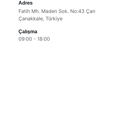
Adres
Fatih Mh. Maden Sok. No:43 Çan 
Çanakkale, Türkiye
Çalışma
09:00 - 18:00
Her lokmaya cesaret, her 
yuduma şalgam gerek!
Kaliteli ve hijyenik şalgam suyu sunuyoruz.
Şalgam hakkında sık sorulan 40+ soru