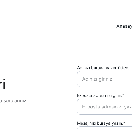
ŞALGAMDA BÜYÜK İNDİRİM FIRSATLARI SİZİ BEKLİYOR!
Anasay
Adınızı buraya yazın lütfen.
ri
E-posta adresinizi girin.*
 sorularınız 
Mesajınızı buraya yazın.*