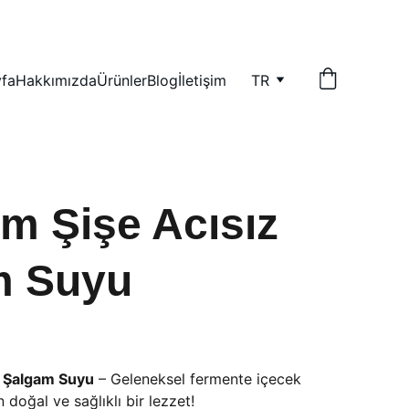
fa
Hakkımızda
Ürünler
Blog
İletişim
TR
m Şişe Acısız
m Suyu
z Şalgam Suyu
– Geleneksel fermente içecek
doğal ve sağlıklı bir lezzet!