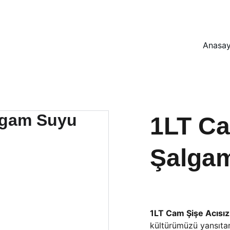
ŞALGAMDA BÜYÜK İNDİRİM FIRSATLARI SİZİ BEKLİYOR!
Anasay
1LT Ca
Şalga
1LT Cam Şişe Acısı
kültürümüzü yansıtan 