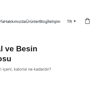
fa
Hakkımızda
Ürünler
Blog
İletişim
TR
l ve Besin
osu
içerir, kalorisi ne kadardır?