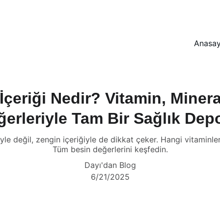
ŞALGAMDA BÜYÜK İNDİRİM FIRSATLARI SİZİ BEKLİYOR!
Anasay
İçeriği Nedir? Vitamin, Minera
ğerleriyle Tam Bir Sağlık Dep
e değil, zengin içeriğiyle de dikkat çeker. Hangi vitaminleri 
Tüm besin değerlerini keşfedin.
Dayı'dan Blog
6/21/2025